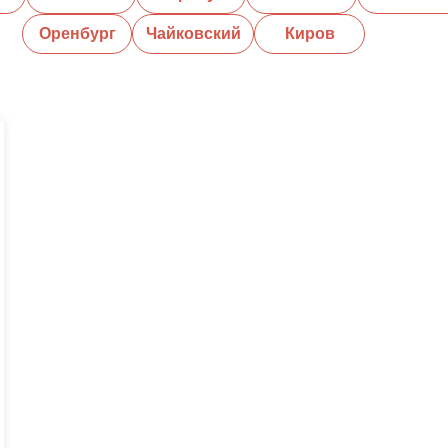
Оренбург
Чайковский
Киров
Тольятти
ара
Благовещенск
Воронеж
Тюмень
Пермь
Ульяновск
Уфа
Каз
Челябинск
Набережные Челны